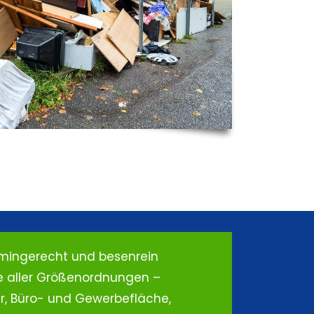
rmingerecht und besenrein
e aller Größenordnungen –
, Büro- und Gewerbefläche,