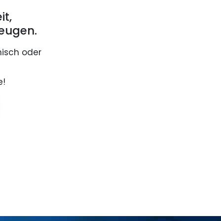
it,
eugen.
nisch oder
e!