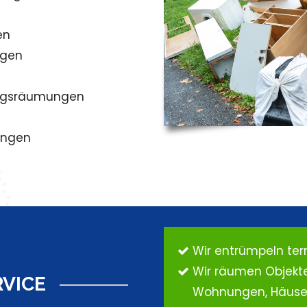
en
ngen
ngsräumungen
ungen
Wir entrümpeln te
Wir räumen Objekt
RVICE
Wohnungen, Häuser