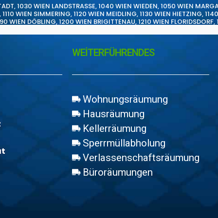
TADT
,
1030 WIEN LANDSTRASSE
,
1040 WIEN WIEDEN
,
1050 WIEN MARG
,
1110 WIEN SIMMERING
,
1120 WIEN MEIDLING
,
1130 WIEN HIETZING
,
114
190 WIEN DÖBLING
,
1200 WIEN BRIGITTENAU
,
1210 WIEN FLORIDSDORF
,
WEİTERFÜHRENDES
Wohnungsräumung
Hausräumung
z
Kellerräumung
Sperrmüllabholung
at
Verlassenschaftsräumung
Büroräumungen