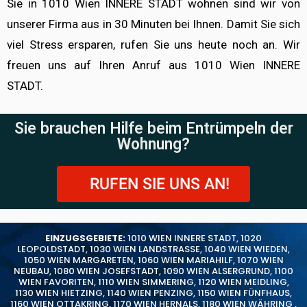
Sie in 1010 Wien INNERE STADT wohnen sind wir von
unserer Firma aus in 30 Minuten bei Ihnen. Damit Sie sich
viel Stress ersparen, rufen Sie uns heute noch an. Wir
freuen uns auf Ihren Anruf aus 1010 Wien INNERE
STADT.
Sie brauchen Hilfe beim Entrümpeln der
Wohnung?
RUFEN SIE UNS AN!
EINZUGSGEBIETE:
1010 WIEN INNERE STADT
,
1020
LEOPOLDSTADT
,
1030 WIEN LANDSTRASSE
,
1040 WIEN WIEDEN
,
1050 WIEN MARGARETEN
,
1060 WIEN MARIAHILF
,
1070 WIEN
NEUBAU
,
1080 WIEN JOSEFSTADT
,
1090 WIEN ALSERGRUND
,
1100
WIEN FAVORITEN
,
1110 WIEN SIMMERING
,
1120 WIEN MEIDLING
,
1130 WIEN HIETZING
,
1140 WIEN PENZING
,
1150 WIEN FÜNFHAUS
,
1160 WIEN OTTAKRING
,
1170 WIEN HERNALS
,
1180 WIEN WÄHRING
,