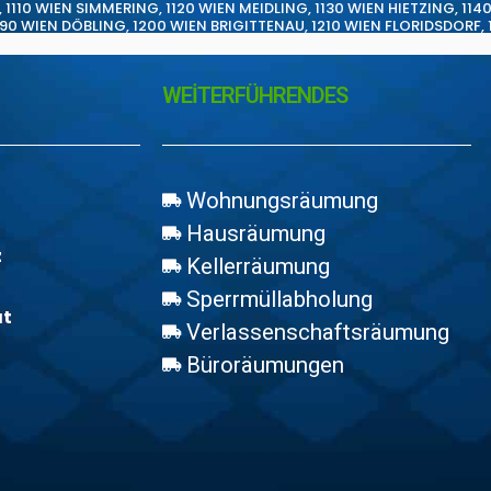
,
1110 WIEN SIMMERING
,
1120 WIEN MEIDLING
,
1130 WIEN HIETZING
,
114
190 WIEN DÖBLING
,
1200 WIEN BRIGITTENAU
,
1210 WIEN FLORIDSDORF
,
WEİTERFÜHRENDES
Wohnungsräumung
Hausräumung
z
Kellerräumung
Sperrmüllabholung
at
Verlassenschaftsräumung
Büroräumungen