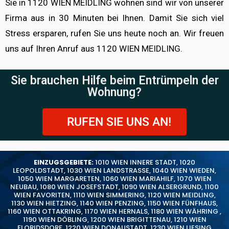
Sie in 1120 WIEN MEIDLING wohnen sind wir von unserer
Firma aus in 30 Minuten bei Ihnen. Damit Sie sich viel
Stress ersparen, rufen Sie uns heute noch an. Wir freuen
uns auf Ihren Anruf aus 1120 WIEN MEIDLING.
Sie brauchen Hilfe beim Entrümpeln der
Wohnung?
RUFEN SIE UNS AN!
EINZUGSGEBIETE:
1010 WIEN INNERE STADT
,
1020
LEOPOLDSTADT
,
1030 WIEN LANDSTRASSE
,
1040 WIEN WIEDEN
,
1050 WIEN MARGARETEN
,
1060 WIEN MARIAHILF
,
1070 WIEN
NEUBAU
,
1080 WIEN JOSEFSTADT
,
1090 WIEN ALSERGRUND
,
1100
WIEN FAVORITEN
,
1110 WIEN SIMMERING
,
1120 WIEN MEIDLING
,
1130 WIEN HIETZING
,
1140 WIEN PENZING
,
1150 WIEN FÜNFHAUS
,
1160 WIEN OTTAKRING
,
1170 WIEN HERNALS
,
1180 WIEN WÄHRING
,
1190 WIEN DÖBLING
,
1200 WIEN BRIGITTENAU
,
1210 WIEN
FLORIDSDORF
,
1220 WIEN DONAUSTADT
,
1230 WIEN LIESING