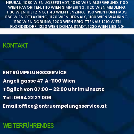
NEUBAU
,
1080 WIEN JOSEFSTADT
,
1090 WIEN ALSERGRUND
,
1100
WIEN FAVORITEN
,
1110 WIEN SIMMERING
,
1120 WIEN MEIDLING
,
1130 WIEN HIETZING
,
1140 WIEN PENZING
,
1150 WIEN FÜNFHAUS
,
1160 WIEN OTTAKRING
,
1170 WIEN HERNALS
,
1180 WIEN WÄHRING
,
1190 WIEN DÖBLING
,
1200 WIEN BRIGITTENAU
,
1210 WIEN
FLORIDSDORF
,
1220 WIEN DONAUSTADT
,
1230 WIEN LIESING
KONTAKT
ENTRÜMPELUNGSSERVİCE
Angeli gasse 47 A-1100 Wien
Täglich von 07:00 – 22:00 Uhr im Einsatz
Tel :
0664 22 27 006
Email:
office@entruempelungsservice.at
WEİTERFÜHRENDES