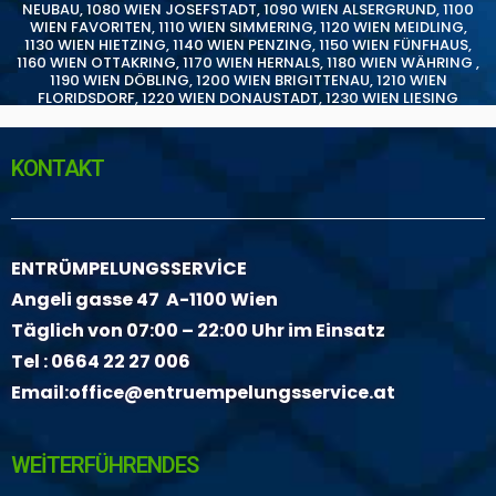
NEUBAU
,
1080 WIEN JOSEFSTADT
,
1090 WIEN ALSERGRUND
,
1100
WIEN FAVORITEN
,
1110 WIEN SIMMERING
,
1120 WIEN MEIDLING
,
1130 WIEN HIETZING
,
1140 WIEN PENZING
,
1150 WIEN FÜNFHAUS
,
1160 WIEN OTTAKRING
,
1170 WIEN HERNALS
,
1180 WIEN WÄHRING
,
1190 WIEN DÖBLING
,
1200 WIEN BRIGITTENAU
,
1210 WIEN
FLORIDSDORF
,
1220 WIEN DONAUSTADT
,
1230 WIEN LIESING
KONTAKT
ENTRÜMPELUNGSSERVİCE
Angeli gasse 47 A-1100 Wien
Täglich von 07:00 – 22:00 Uhr im Einsatz
Tel :
0664 22 27 006
Email:
office@entruempelungsservice.at
WEİTERFÜHRENDES