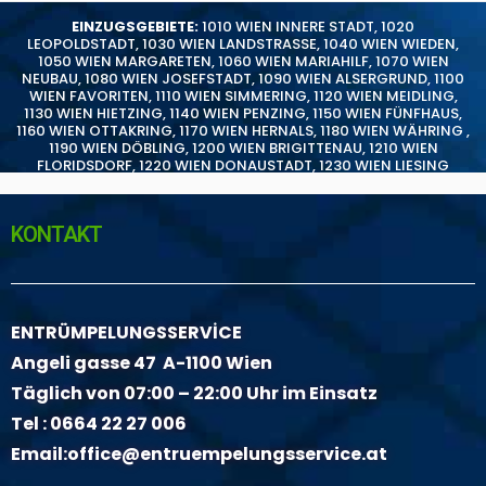
EINZUGSGEBIETE:
1010 WIEN INNERE STADT
,
1020
LEOPOLDSTADT
,
1030 WIEN LANDSTRASSE
,
1040 WIEN WIEDEN
,
1050 WIEN MARGARETEN
,
1060 WIEN MARIAHILF
,
1070 WIEN
NEUBAU
,
1080 WIEN JOSEFSTADT
,
1090 WIEN ALSERGRUND
,
1100
WIEN FAVORITEN
,
1110 WIEN SIMMERING
,
1120 WIEN MEIDLING
,
1130 WIEN HIETZING
,
1140 WIEN PENZING
,
1150 WIEN FÜNFHAUS
,
1160 WIEN OTTAKRING
,
1170 WIEN HERNALS
,
1180 WIEN WÄHRING
,
1190 WIEN DÖBLING
,
1200 WIEN BRIGITTENAU
,
1210 WIEN
FLORIDSDORF
,
1220 WIEN DONAUSTADT
,
1230 WIEN LIESING
KONTAKT
ENTRÜMPELUNGSSERVİCE
Angeli gasse 47 A-1100 Wien
Täglich von 07:00 – 22:00 Uhr im Einsatz
Tel :
0664 22 27 006
Email:
office@entruempelungsservice.at