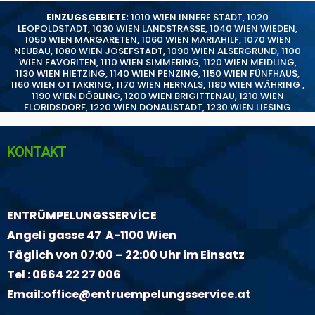
EINZUGSGEBIETE:
1010 WIEN INNERE STADT
,
1020
LEOPOLDSTADT
,
1030 WIEN LANDSTRASSE
,
1040 WIEN WIEDEN
,
1050 WIEN MARGARETEN
,
1060 WIEN MARIAHILF
,
1070 WIEN
NEUBAU
,
1080 WIEN JOSEFSTADT
,
1090 WIEN ALSERGRUND
,
1100
WIEN FAVORITEN
,
1110 WIEN SIMMERING
,
1120 WIEN MEIDLING
,
1130 WIEN HIETZING
,
1140 WIEN PENZING
,
1150 WIEN FÜNFHAUS
,
1160 WIEN OTTAKRING
,
1170 WIEN HERNALS
,
1180 WIEN WÄHRING
,
1190 WIEN DÖBLING
,
1200 WIEN BRIGITTENAU
,
1210 WIEN
FLORIDSDORF
,
1220 WIEN DONAUSTADT
,
1230 WIEN LIESING
KONTAKT
ENTRÜMPELUNGSSERVİCE
Angeli gasse 47 A-1100 Wien
Täglich von 07:00 – 22:00 Uhr im Einsatz
Tel :
0664 22 27 006
Email:
office@entruempelungsservice.at