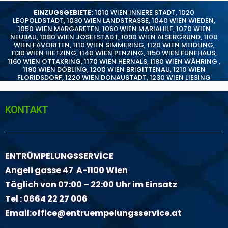
EINZUGSGEBIETE:
1010 WIEN INNERE STADT
,
1020
LEOPOLDSTADT
,
1030 WIEN LANDSTRASSE
,
1040 WIEN WIEDEN
,
1050 WIEN MARGARETEN
,
1060 WIEN MARIAHILF
,
1070 WIEN
NEUBAU
,
1080 WIEN JOSEFSTADT
,
1090 WIEN ALSERGRUND
,
1100
WIEN FAVORITEN
,
1110 WIEN SIMMERING
,
1120 WIEN MEIDLING
,
1130 WIEN HIETZING
,
1140 WIEN PENZING
,
1150 WIEN FÜNFHAUS
,
1160 WIEN OTTAKRING
,
1170 WIEN HERNALS
,
1180 WIEN WÄHRING
,
1190 WIEN DÖBLING
,
1200 WIEN BRIGITTENAU
,
1210 WIEN
FLORIDSDORF
,
1220 WIEN DONAUSTADT
,
1230 WIEN LIESING
KONTAKT
ENTRÜMPELUNGSSERVİCE
Angeli gasse 47 A-1100 Wien
Täglich von 07:00 – 22:00 Uhr im Einsatz
Tel :
0664 22 27 006
Email:
office@entruempelungsservice.at