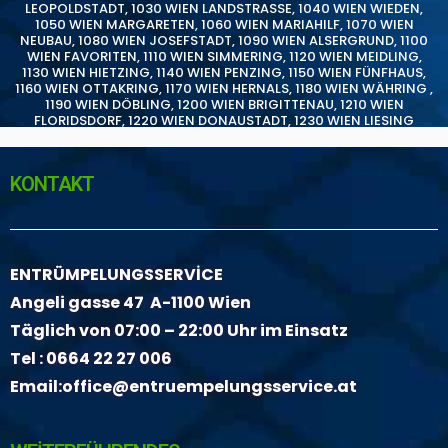
LEOPOLDSTADT
,
1030 WIEN LANDSTRASSE
,
1040 WIEN WIEDEN
,
1050 WIEN MARGARETEN
,
1060 WIEN MARIAHILF
,
1070 WIEN
NEUBAU
,
1080 WIEN JOSEFSTADT
,
1090 WIEN ALSERGRUND
,
1100
WIEN FAVORITEN
,
1110 WIEN SIMMERING
,
1120 WIEN MEIDLING
,
1130 WIEN HIETZING
,
1140 WIEN PENZING
,
1150 WIEN FÜNFHAUS
,
1160 WIEN OTTAKRING
,
1170 WIEN HERNALS
,
1180 WIEN WÄHRING
,
1190 WIEN DÖBLING
,
1200 WIEN BRIGITTENAU
,
1210 WIEN
FLORIDSDORF
,
1220 WIEN DONAUSTADT
,
1230 WIEN LIESING
KONTAKT
ENTRÜMPELUNGSSERVİCE
Angeli gasse 47 A-1100 Wien
Täglich von 07:00 – 22:00 Uhr im Einsatz
Tel :
0664 22 27 006
Email:
office@entruempelungsservice.at