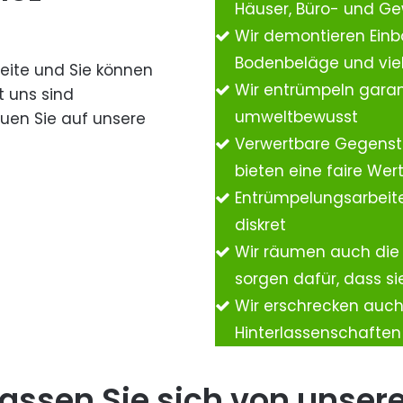
Häuser, Büro- und G
Wir demontieren Einb
Bodenbeläge und vie
Seite und Sie können
Wir entrümpeln garan
t uns sind
umweltbewusst
auen Sie auf unsere
Verwertbare Gegenst
bieten eine faire We
Entrümpelungsarbeite
diskret
Wir räumen auch die
sorgen dafür, dass si
Wir erschrecken auc
Hinterlassenschafte
assen Sie sich von unser