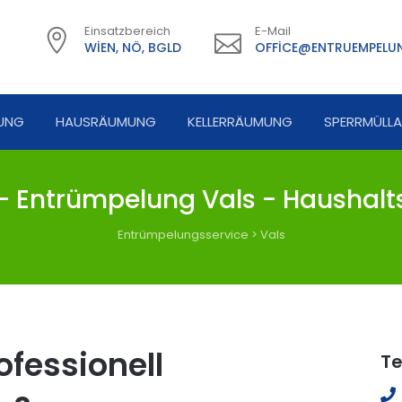
Einsatzbereich
E-Mail
WIEN, NÖ, BGLD
OFFICE@ENTRUEMPELUN
UNG
HAUSRÄUMUNG
KELLERRÄUMUNG
SPERRMÜLL
 Entrümpelung Vals - Haushalt
Entrümpelungsservice
>
Vals
fessionell
Te