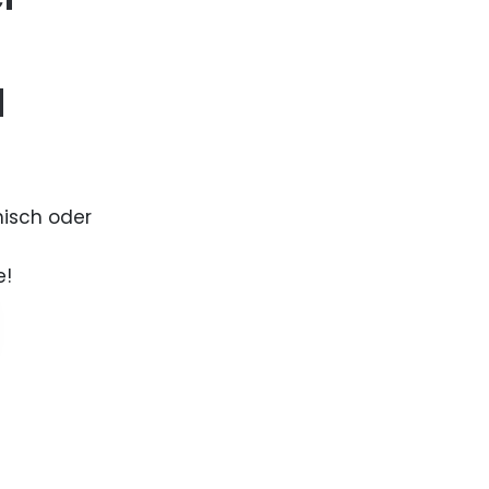
d
nisch oder
e!