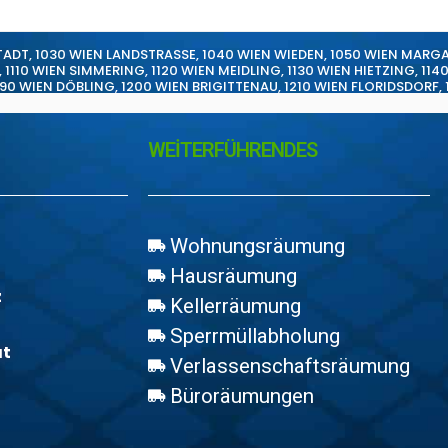
TADT
,
1030 WIEN LANDSTRASSE
,
1040 WIEN WIEDEN
,
1050 WIEN MARG
,
1110 WIEN SIMMERING
,
1120 WIEN MEIDLING
,
1130 WIEN HIETZING
,
114
190 WIEN DÖBLING
,
1200 WIEN BRIGITTENAU
,
1210 WIEN FLORIDSDORF
,
WEİTERFÜHRENDES
Wohnungsräumung
Hausräumung
z
Kellerräumung
Sperrmüllabholung
at
Verlassenschaftsräumung
Büroräumungen