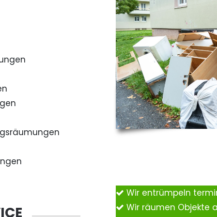
mungen
en
ngen
ngsräumungen
ungen
Wir entrümpeln term
Wir räumen Objekte 
ICE