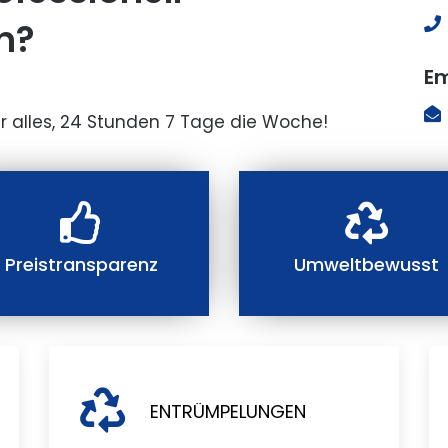
n?
Em
r alles, 24 Stunden 7 Tage die Woche!
Preistransparenz
Umweltbewusst
ENTRÜMPELUNGEN