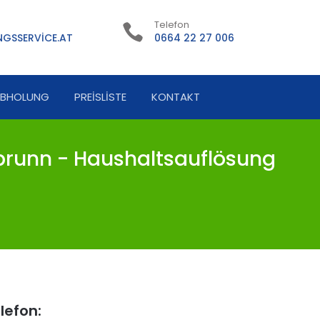
Telefon
GSSERVICE.AT
0664 22 27 006
ABHOLUNG
PREISLISTE
KONTAKT
runn - Haushaltsauflösung
lefon: