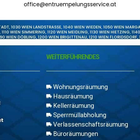
office@entruempelungsservice.at
TADT
,
1030 WIEN LANDSTRASSE
,
1040 WIEN WIEDEN
,
1050 WIEN MARG
,
1110 WIEN SIMMERING
,
1120 WIEN MEIDLING
,
1130 WIEN HIETZING
,
114
190 WIEN DÖBLING
,
1200 WIEN BRIGITTENAU
,
1210 WIEN FLORIDSDORF
,
WEİTERFÜHRENDES
Wohnungsräumung
Hausräumung
z
Kellerräumung
Sperrmüllabholung
at
Verlassenschaftsräumung
Büroräumungen