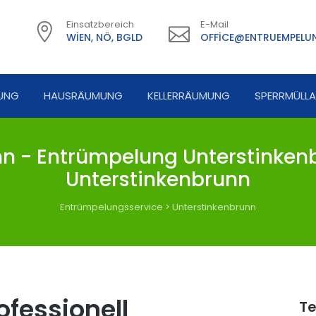
Einsatzbereich
E-Mail
WIEN, NÖ, BGLD
OFFICE@ENTRUEMPELUN
UNG
HAUSRÄUMUNG
KELLERRÄUMUNG
SPERRMÜLL
n - Entrümpelung Unterstinkenb
Unterstinkenbrunn
Entrümpelungsservice
>
Unterstinkenbrunn
fessionell
Te