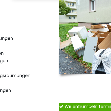
mungen
en
ngen
ngsräumungen
ungen
Wir entrümpeln term