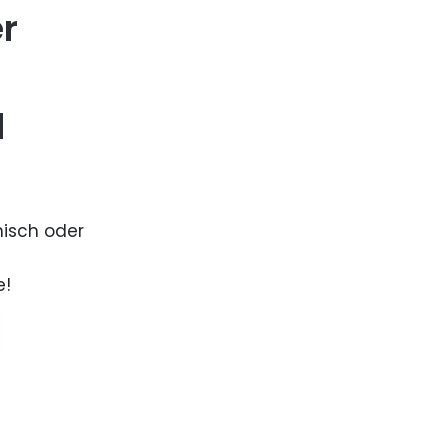
er
d
nisch oder
e!