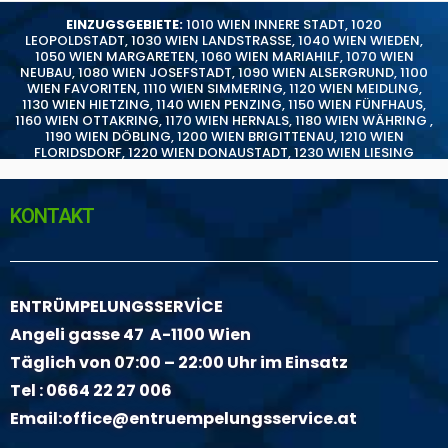
EINZUGSGEBIETE:
1010 WIEN INNERE STADT
,
1020
LEOPOLDSTADT
,
1030 WIEN LANDSTRASSE
,
1040 WIEN WIEDEN
,
1050 WIEN MARGARETEN
,
1060 WIEN MARIAHILF
,
1070 WIEN
NEUBAU
,
1080 WIEN JOSEFSTADT
,
1090 WIEN ALSERGRUND
,
1100
WIEN FAVORITEN
,
1110 WIEN SIMMERING
,
1120 WIEN MEIDLING
,
1130 WIEN HIETZING
,
1140 WIEN PENZING
,
1150 WIEN FÜNFHAUS
,
1160 WIEN OTTAKRING
,
1170 WIEN HERNALS
,
1180 WIEN WÄHRING
,
1190 WIEN DÖBLING
,
1200 WIEN BRIGITTENAU
,
1210 WIEN
FLORIDSDORF
,
1220 WIEN DONAUSTADT
,
1230 WIEN LIESING
KONTAKT
ENTRÜMPELUNGSSERVİCE
Angeli gasse 47 A-1100 Wien
Täglich von 07:00 – 22:00 Uhr im Einsatz
Tel :
0664 22 27 006
Email:
office@entruempelungsservice.at