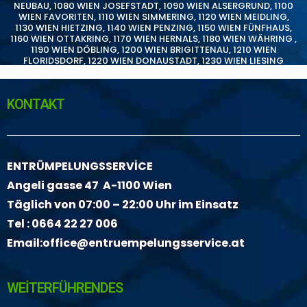
NEUBAU
,
1080 WIEN JOSEFSTADT
,
1090 WIEN ALSERGRUND
,
1100
WIEN FAVORITEN
,
1110 WIEN SIMMERING
,
1120 WIEN MEIDLING
,
1130 WIEN HIETZING
,
1140 WIEN PENZING
,
1150 WIEN FÜNFHAUS
,
1160 WIEN OTTAKRING
,
1170 WIEN HERNALS
,
1180 WIEN WÄHRING
,
1190 WIEN DÖBLING
,
1200 WIEN BRIGITTENAU
,
1210 WIEN
FLORIDSDORF
,
1220 WIEN DONAUSTADT
,
1230 WIEN LIESING
KONTAKT
ENTRÜMPELUNGSSERVİCE
Angeli gasse 47 A-1100 Wien
Täglich von 07:00 – 22:00 Uhr im Einsatz
Tel :
0664 22 27 006
Email:
office@entruempelungsservice.at
WEİTERFÜHRENDES