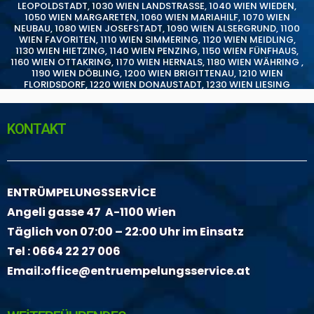
LEOPOLDSTADT
,
1030 WIEN LANDSTRASSE
,
1040 WIEN WIEDEN
,
1050 WIEN MARGARETEN
,
1060 WIEN MARIAHILF
,
1070 WIEN
NEUBAU
,
1080 WIEN JOSEFSTADT
,
1090 WIEN ALSERGRUND
,
1100
WIEN FAVORITEN
,
1110 WIEN SIMMERING
,
1120 WIEN MEIDLING
,
1130 WIEN HIETZING
,
1140 WIEN PENZING
,
1150 WIEN FÜNFHAUS
,
1160 WIEN OTTAKRING
,
1170 WIEN HERNALS
,
1180 WIEN WÄHRING
,
1190 WIEN DÖBLING
,
1200 WIEN BRIGITTENAU
,
1210 WIEN
FLORIDSDORF
,
1220 WIEN DONAUSTADT
,
1230 WIEN LIESING
KONTAKT
ENTRÜMPELUNGSSERVİCE
Angeli gasse 47 A-1100 Wien
Täglich von 07:00 – 22:00 Uhr im Einsatz
Tel :
0664 22 27 006
Email:
office@entruempelungsservice.at