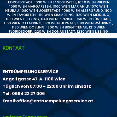
LEOPOLDSTADT
,
1030 WIEN LANDSTRASSE
,
1040 WIEN WIEDEN
,
1050 WIEN MARGARETEN
,
1060 WIEN MARIAHILF
,
1070 WIEN
NEUBAU
,
1080 WIEN JOSEFSTADT
,
1090 WIEN ALSERGRUND
,
1100
WIEN FAVORITEN
,
1110 WIEN SIMMERING
,
1120 WIEN MEIDLING
,
1130 WIEN HIETZING
,
1140 WIEN PENZING
,
1150 WIEN FÜNFHAUS
,
1160 WIEN OTTAKRING
,
1170 WIEN HERNALS
,
1180 WIEN WÄHRING
,
1190 WIEN DÖBLING
,
1200 WIEN BRIGITTENAU
,
1210 WIEN
FLORIDSDORF
,
1220 WIEN DONAUSTADT
,
1230 WIEN LIESING
KONTAKT
ENTRÜMPELUNGSSERVİCE
Angeli gasse 47 A-1100 Wien
Täglich von 07:00 – 22:00 Uhr im Einsatz
Tel :
0664 22 27 006
Email:
office@entruempelungsservice.at