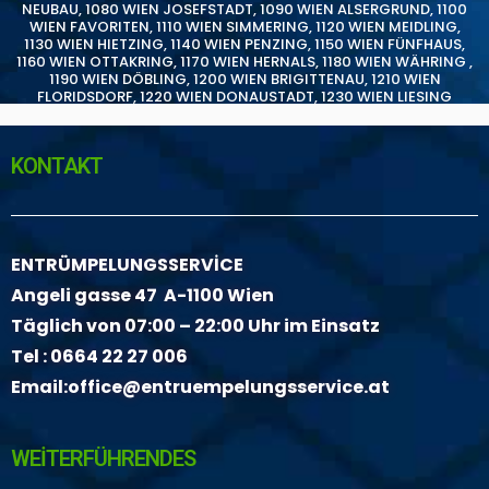
NEUBAU
,
1080 WIEN JOSEFSTADT
,
1090 WIEN ALSERGRUND
,
1100
WIEN FAVORITEN
,
1110 WIEN SIMMERING
,
1120 WIEN MEIDLING
,
1130 WIEN HIETZING
,
1140 WIEN PENZING
,
1150 WIEN FÜNFHAUS
,
1160 WIEN OTTAKRING
,
1170 WIEN HERNALS
,
1180 WIEN WÄHRING
,
1190 WIEN DÖBLING
,
1200 WIEN BRIGITTENAU
,
1210 WIEN
FLORIDSDORF
,
1220 WIEN DONAUSTADT
,
1230 WIEN LIESING
KONTAKT
ENTRÜMPELUNGSSERVİCE
Angeli gasse 47 A-1100 Wien
Täglich von 07:00 – 22:00 Uhr im Einsatz
Tel :
0664 22 27 006
Email:
office@entruempelungsservice.at
WEİTERFÜHRENDES