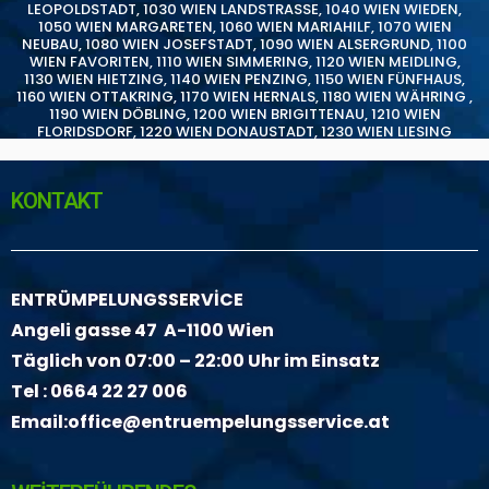
LEOPOLDSTADT
,
1030 WIEN LANDSTRASSE
,
1040 WIEN WIEDEN
,
1050 WIEN MARGARETEN
,
1060 WIEN MARIAHILF
,
1070 WIEN
NEUBAU
,
1080 WIEN JOSEFSTADT
,
1090 WIEN ALSERGRUND
,
1100
WIEN FAVORITEN
,
1110 WIEN SIMMERING
,
1120 WIEN MEIDLING
,
1130 WIEN HIETZING
,
1140 WIEN PENZING
,
1150 WIEN FÜNFHAUS
,
1160 WIEN OTTAKRING
,
1170 WIEN HERNALS
,
1180 WIEN WÄHRING
,
1190 WIEN DÖBLING
,
1200 WIEN BRIGITTENAU
,
1210 WIEN
FLORIDSDORF
,
1220 WIEN DONAUSTADT
,
1230 WIEN LIESING
KONTAKT
ENTRÜMPELUNGSSERVİCE
Angeli gasse 47 A-1100 Wien
Täglich von 07:00 – 22:00 Uhr im Einsatz
Tel :
0664 22 27 006
Email:
office@entruempelungsservice.at