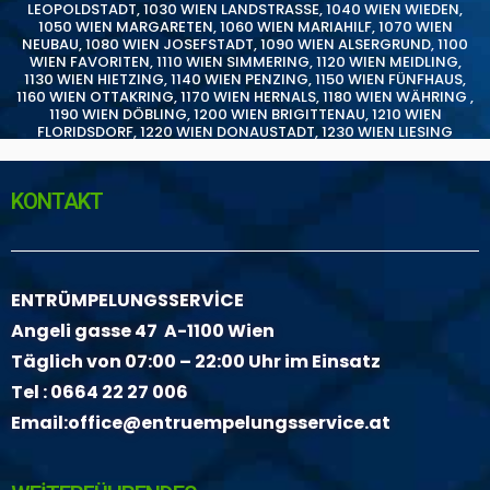
LEOPOLDSTADT
,
1030 WIEN LANDSTRASSE
,
1040 WIEN WIEDEN
,
1050 WIEN MARGARETEN
,
1060 WIEN MARIAHILF
,
1070 WIEN
NEUBAU
,
1080 WIEN JOSEFSTADT
,
1090 WIEN ALSERGRUND
,
1100
WIEN FAVORITEN
,
1110 WIEN SIMMERING
,
1120 WIEN MEIDLING
,
1130 WIEN HIETZING
,
1140 WIEN PENZING
,
1150 WIEN FÜNFHAUS
,
1160 WIEN OTTAKRING
,
1170 WIEN HERNALS
,
1180 WIEN WÄHRING
,
1190 WIEN DÖBLING
,
1200 WIEN BRIGITTENAU
,
1210 WIEN
FLORIDSDORF
,
1220 WIEN DONAUSTADT
,
1230 WIEN LIESING
KONTAKT
ENTRÜMPELUNGSSERVİCE
Angeli gasse 47 A-1100 Wien
Täglich von 07:00 – 22:00 Uhr im Einsatz
Tel :
0664 22 27 006
Email:
office@entruempelungsservice.at