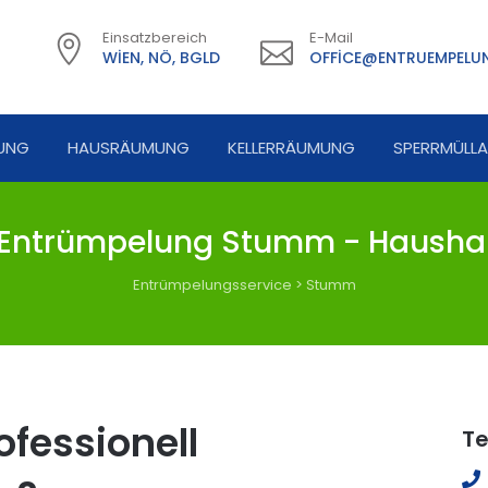
Einsatzbereich
E-Mail
WIEN, NÖ, BGLD
OFFICE@ENTRUEMPELUN
UNG
HAUSRÄUMUNG
KELLERRÄUMUNG
SPERRMÜLL
ntrümpelung Stumm - Hausha
Entrümpelungsservice
>
Stumm
fessionell
Te