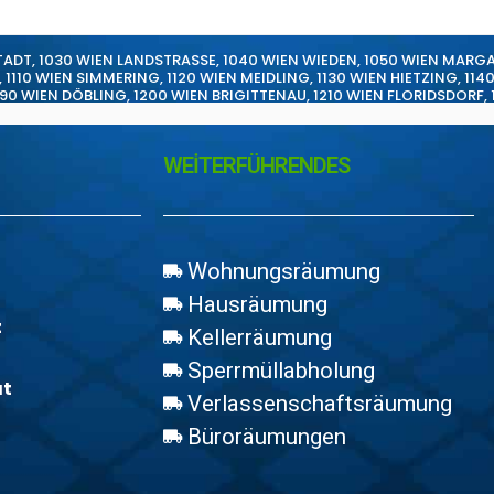
TADT
,
1030 WIEN LANDSTRASSE
,
1040 WIEN WIEDEN
,
1050 WIEN MARG
,
1110 WIEN SIMMERING
,
1120 WIEN MEIDLING
,
1130 WIEN HIETZING
,
114
190 WIEN DÖBLING
,
1200 WIEN BRIGITTENAU
,
1210 WIEN FLORIDSDORF
,
WEİTERFÜHRENDES
Wohnungsräumung
Hausräumung
z
Kellerräumung
Sperrmüllabholung
at
Verlassenschaftsräumung
Büroräumungen