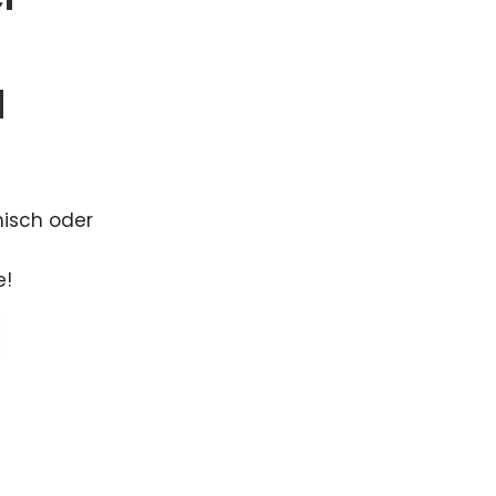
d
nisch oder
e!