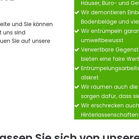
Häuser, Büro- und G
Wir demontieren Einb
Bodenbeläge und vie
Seite und Sie können
Wir entrümpeln garan
t uns sind
umweltbewusst
auen Sie auf unsere
Verwertbare Gegenst
bieten eine faire We
Entrümpelungsarbeite
diskret
Wir räumen auch die
sorgen dafür, dass si
Wir erschrecken auc
Hinterlassenschafte
assen Sie sich von unser