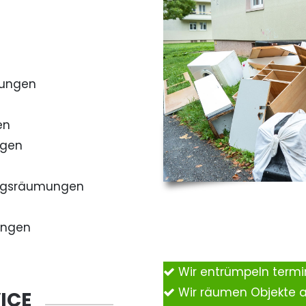
mungen
en
ngen
ngsräumungen
ungen
Wir entrümpeln term
Wir räumen Objekte 
ICE