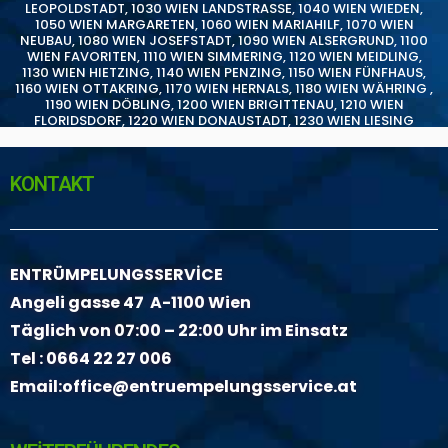
LEOPOLDSTADT
,
1030 WIEN LANDSTRASSE
,
1040 WIEN WIEDEN
,
1050 WIEN MARGARETEN
,
1060 WIEN MARIAHILF
,
1070 WIEN
NEUBAU
,
1080 WIEN JOSEFSTADT
,
1090 WIEN ALSERGRUND
,
1100
WIEN FAVORITEN
,
1110 WIEN SIMMERING
,
1120 WIEN MEIDLING
,
1130 WIEN HIETZING
,
1140 WIEN PENZING
,
1150 WIEN FÜNFHAUS
,
1160 WIEN OTTAKRING
,
1170 WIEN HERNALS
,
1180 WIEN WÄHRING
,
1190 WIEN DÖBLING
,
1200 WIEN BRIGITTENAU
,
1210 WIEN
FLORIDSDORF
,
1220 WIEN DONAUSTADT
,
1230 WIEN LIESING
KONTAKT
ENTRÜMPELUNGSSERVİCE
Angeli gasse 47 A-1100 Wien
Täglich von 07:00 – 22:00 Uhr im Einsatz
Tel :
0664 22 27 006
Email:
office@entruempelungsservice.at