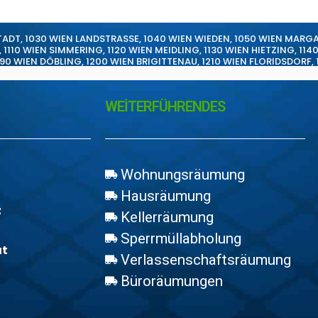
TADT
,
1030 WIEN LANDSTRASSE
,
1040 WIEN WIEDEN
,
1050 WIEN MARG
,
1110 WIEN SIMMERING
,
1120 WIEN MEIDLING
,
1130 WIEN HIETZING
,
114
190 WIEN DÖBLING
,
1200 WIEN BRIGITTENAU
,
1210 WIEN FLORIDSDORF
,
WEİTERFÜHRENDES
Wohnungsräumung
Hausräumung
z
Kellerräumung
Sperrmüllabholung
at
Verlassenschaftsräumung
Büroräumungen