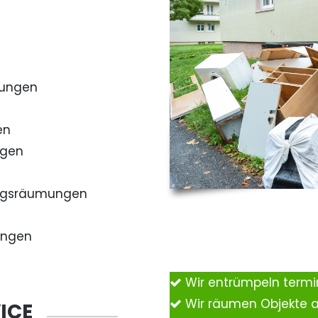
mungen
en
ngen
ngsräumungen
ungen
Wir entrümpeln term
Wir räumen Objekte 
ICE