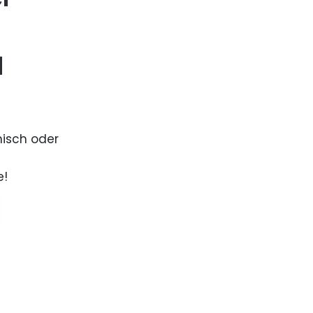
d
nisch oder
e!