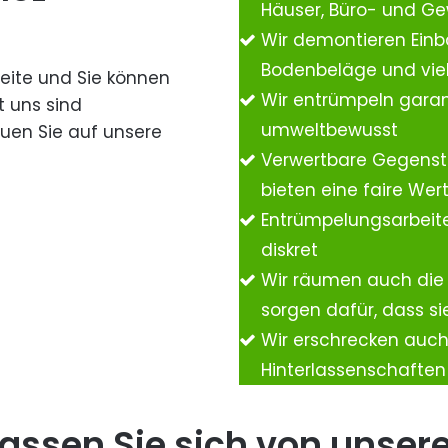
Häuser, Büro- und G
Wir demontieren Einb
Bodenbeläge und vie
Seite und Sie können
Wir entrümpeln garan
t uns sind
umweltbewusst
auen Sie auf unsere
Verwertbare Gegenst
bieten eine faire We
Entrümpelungsarbeite
diskret
Wir räumen auch die
sorgen dafür, dass si
Wir erschrecken auc
Hinterlassenschafte
assen Sie sich von unser