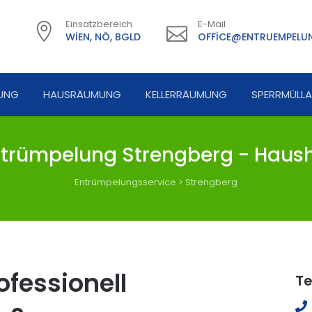
Einsatzbereich
E-Mail
WIEN, NÖ, BGLD
OFFICE@ENTRUEMPELUN
UNG
HAUSRÄUMUNG
KELLERRÄUMUNG
SPERRMÜLL
trümpelung Strengberg - Haush
Entrümpelungsservice
>
Strengberg
fessionell
Te