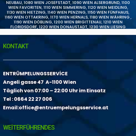
NEUBAU
,
1080 WIEN JOSEFSTADT
,
1090 WIEN ALSERGRUND
,
1100
WIEN FAVORITEN
,
1110 WIEN SIMMERING
,
1120 WIEN MEIDLING
,
1130 WIEN HIETZING
,
1140 WIEN PENZING
,
1150 WIEN FÜNFHAUS
,
1160 WIEN OTTAKRING
,
1170 WIEN HERNALS
,
1180 WIEN WÄHRING
,
1190 WIEN DÖBLING
,
1200 WIEN BRIGITTENAU
,
1210 WIEN
FLORIDSDORF
,
1220 WIEN DONAUSTADT
,
1230 WIEN LIESING
KONTAKT
ENTRÜMPELUNGSSERVİCE
Angeli gasse 47 A-1100 Wien
Täglich von 07:00 – 22:00 Uhr im Einsatz
Tel :
0664 22 27 006
Email:
office@entruempelungsservice.at
WEİTERFÜHRENDES