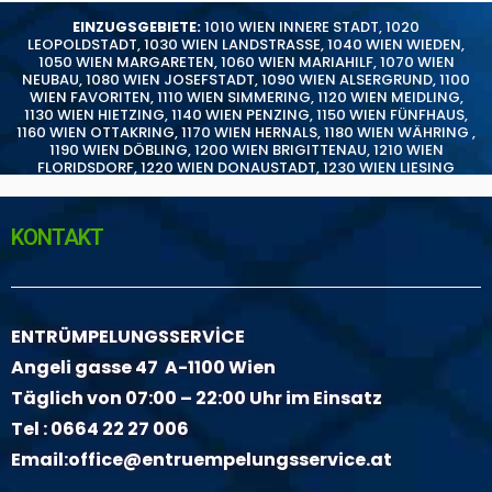
EINZUGSGEBIETE:
1010 WIEN INNERE STADT
,
1020
LEOPOLDSTADT
,
1030 WIEN LANDSTRASSE
,
1040 WIEN WIEDEN
,
1050 WIEN MARGARETEN
,
1060 WIEN MARIAHILF
,
1070 WIEN
NEUBAU
,
1080 WIEN JOSEFSTADT
,
1090 WIEN ALSERGRUND
,
1100
WIEN FAVORITEN
,
1110 WIEN SIMMERING
,
1120 WIEN MEIDLING
,
1130 WIEN HIETZING
,
1140 WIEN PENZING
,
1150 WIEN FÜNFHAUS
,
1160 WIEN OTTAKRING
,
1170 WIEN HERNALS
,
1180 WIEN WÄHRING
,
1190 WIEN DÖBLING
,
1200 WIEN BRIGITTENAU
,
1210 WIEN
FLORIDSDORF
,
1220 WIEN DONAUSTADT
,
1230 WIEN LIESING
KONTAKT
ENTRÜMPELUNGSSERVİCE
Angeli gasse 47 A-1100 Wien
Täglich von 07:00 – 22:00 Uhr im Einsatz
Tel :
0664 22 27 006
Email:
office@entruempelungsservice.at