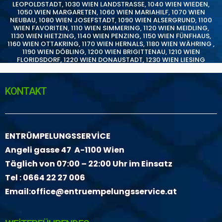
LEOPOLDSTADT
,
1030 WIEN LANDSTRASSE
,
1040 WIEN WIEDEN
,
1050 WIEN MARGARETEN
,
1060 WIEN MARIAHILF
,
1070 WIEN
NEUBAU
,
1080 WIEN JOSEFSTADT
,
1090 WIEN ALSERGRUND
,
1100
WIEN FAVORITEN
,
1110 WIEN SIMMERING
,
1120 WIEN MEIDLING
,
1130 WIEN HIETZING
,
1140 WIEN PENZING
,
1150 WIEN FÜNFHAUS
,
1160 WIEN OTTAKRING
,
1170 WIEN HERNALS
,
1180 WIEN WÄHRING
,
1190 WIEN DÖBLING
,
1200 WIEN BRIGITTENAU
,
1210 WIEN
FLORIDSDORF
,
1220 WIEN DONAUSTADT
,
1230 WIEN LIESING
KONTAKT
ENTRÜMPELUNGSSERVİCE
Angeli gasse 47 A-1100 Wien
Täglich von 07:00 – 22:00 Uhr im Einsatz
Tel :
0664 22 27 006
Email:
office@entruempelungsservice.at