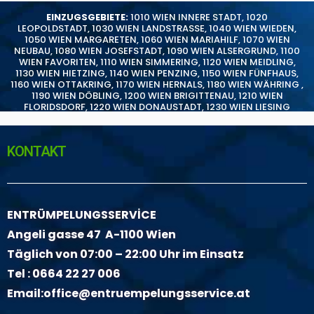
EINZUGSGEBIETE:
1010 WIEN INNERE STADT
,
1020
LEOPOLDSTADT
,
1030 WIEN LANDSTRASSE
,
1040 WIEN WIEDEN
,
1050 WIEN MARGARETEN
,
1060 WIEN MARIAHILF
,
1070 WIEN
NEUBAU
,
1080 WIEN JOSEFSTADT
,
1090 WIEN ALSERGRUND
,
1100
WIEN FAVORITEN
,
1110 WIEN SIMMERING
,
1120 WIEN MEIDLING
,
1130 WIEN HIETZING
,
1140 WIEN PENZING
,
1150 WIEN FÜNFHAUS
,
1160 WIEN OTTAKRING
,
1170 WIEN HERNALS
,
1180 WIEN WÄHRING
,
1190 WIEN DÖBLING
,
1200 WIEN BRIGITTENAU
,
1210 WIEN
FLORIDSDORF
,
1220 WIEN DONAUSTADT
,
1230 WIEN LIESING
KONTAKT
ENTRÜMPELUNGSSERVİCE
Angeli gasse 47 A-1100 Wien
Täglich von 07:00 – 22:00 Uhr im Einsatz
Tel :
0664 22 27 006
Email:
office@entruempelungsservice.at