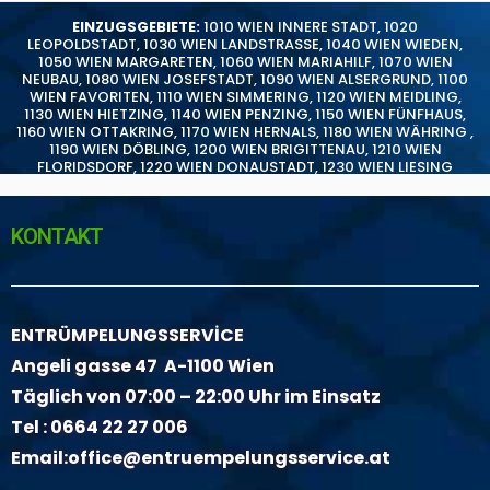
EINZUGSGEBIETE:
1010 WIEN INNERE STADT
,
1020
LEOPOLDSTADT
,
1030 WIEN LANDSTRASSE
,
1040 WIEN WIEDEN
,
1050 WIEN MARGARETEN
,
1060 WIEN MARIAHILF
,
1070 WIEN
NEUBAU
,
1080 WIEN JOSEFSTADT
,
1090 WIEN ALSERGRUND
,
1100
WIEN FAVORITEN
,
1110 WIEN SIMMERING
,
1120 WIEN MEIDLING
,
1130 WIEN HIETZING
,
1140 WIEN PENZING
,
1150 WIEN FÜNFHAUS
,
1160 WIEN OTTAKRING
,
1170 WIEN HERNALS
,
1180 WIEN WÄHRING
,
1190 WIEN DÖBLING
,
1200 WIEN BRIGITTENAU
,
1210 WIEN
FLORIDSDORF
,
1220 WIEN DONAUSTADT
,
1230 WIEN LIESING
KONTAKT
ENTRÜMPELUNGSSERVİCE
Angeli gasse 47 A-1100 Wien
Täglich von 07:00 – 22:00 Uhr im Einsatz
Tel :
0664 22 27 006
Email:
office@entruempelungsservice.at