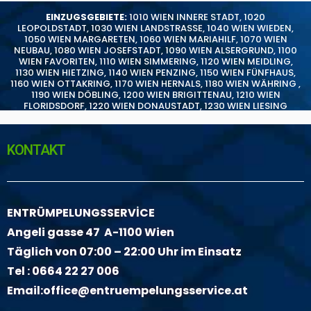
EINZUGSGEBIETE:
1010 WIEN INNERE STADT
,
1020
LEOPOLDSTADT
,
1030 WIEN LANDSTRASSE
,
1040 WIEN WIEDEN
,
1050 WIEN MARGARETEN
,
1060 WIEN MARIAHILF
,
1070 WIEN
NEUBAU
,
1080 WIEN JOSEFSTADT
,
1090 WIEN ALSERGRUND
,
1100
WIEN FAVORITEN
,
1110 WIEN SIMMERING
,
1120 WIEN MEIDLING
,
1130 WIEN HIETZING
,
1140 WIEN PENZING
,
1150 WIEN FÜNFHAUS
,
1160 WIEN OTTAKRING
,
1170 WIEN HERNALS
,
1180 WIEN WÄHRING
,
1190 WIEN DÖBLING
,
1200 WIEN BRIGITTENAU
,
1210 WIEN
FLORIDSDORF
,
1220 WIEN DONAUSTADT
,
1230 WIEN LIESING
KONTAKT
ENTRÜMPELUNGSSERVİCE
Angeli gasse 47 A-1100 Wien
Täglich von 07:00 – 22:00 Uhr im Einsatz
Tel :
0664 22 27 006
Email:
office@entruempelungsservice.at