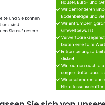
Häuser, Büro- und G
Wir demontieren Einb
Bodenbeläge und vie
Seite und Sie können
Wir entrümpeln garan
t uns sind
umweltbewusst
auen Sie auf unsere
Verwertbare Gegenst
bieten eine faire We
Entrümpelungsarbeite
diskret
Wir räumen auch die
sorgen dafür, dass si
Wir erschrecken auc
Hinterlassenschafte
assen Sie sich von unser