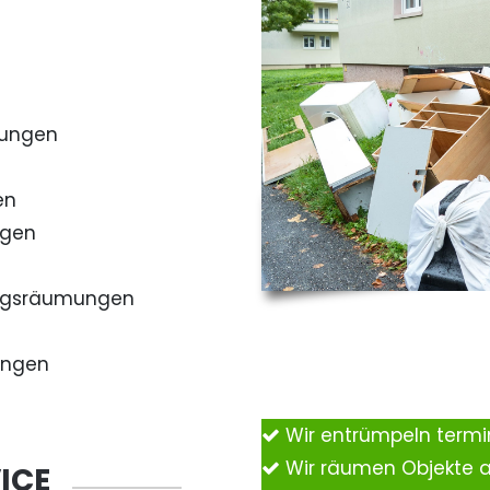
mungen
en
ngen
ngsräumungen
ungen
Wir entrümpeln term
Wir räumen Objekte 
ICE