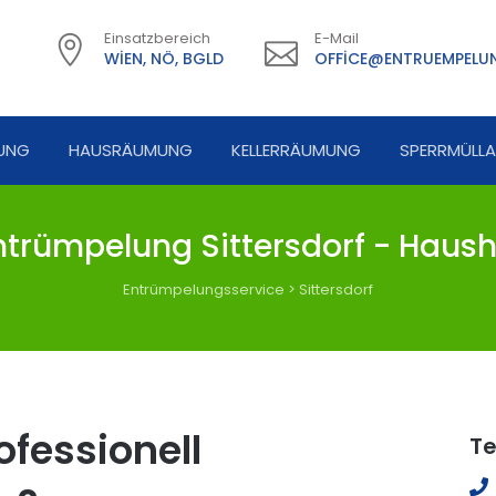
Einsatzbereich
E-Mail
WIEN, NÖ, BGLD
OFFICE@ENTRUEMPELUN
UNG
HAUSRÄUMUNG
KELLERRÄUMUNG
SPERRMÜLL
trümpelung Sittersdorf - Haush
Entrümpelungsservice
>
Sittersdorf
fessionell
Te