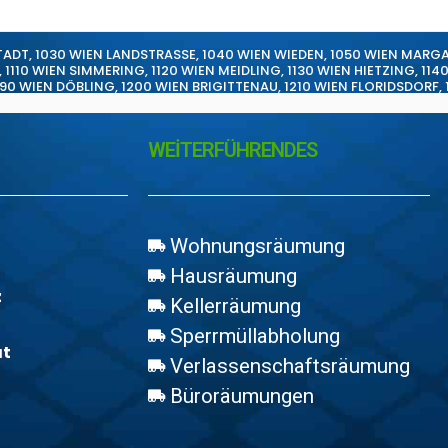
TADT
,
1030 WIEN LANDSTRASSE
,
1040 WIEN WIEDEN
,
1050 WIEN MARG
,
1110 WIEN SIMMERING
,
1120 WIEN MEIDLING
,
1130 WIEN HIETZING
,
114
190 WIEN DÖBLING
,
1200 WIEN BRIGITTENAU
,
1210 WIEN FLORIDSDORF
,
WEİTERFÜHRENDES
Wohnungsräumung
Hausräumung
z
Kellerräumung
Sperrmüllabholung
at
Verlassenschaftsräumung
Büroräumungen