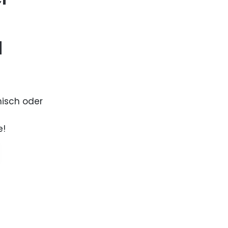
d
nisch oder
e!