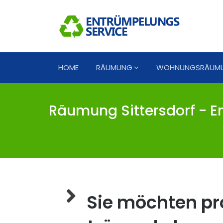
HOME
RÄUMUNG
WOHNUNGSRÄUM
Räumung Sittersdorf - En
Sie möchten pro