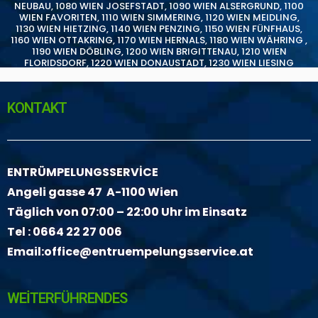
NEUBAU
,
1080 WIEN JOSEFSTADT
,
1090 WIEN ALSERGRUND
,
1100
WIEN FAVORITEN
,
1110 WIEN SIMMERING
,
1120 WIEN MEIDLING
,
1130 WIEN HIETZING
,
1140 WIEN PENZING
,
1150 WIEN FÜNFHAUS
,
1160 WIEN OTTAKRING
,
1170 WIEN HERNALS
,
1180 WIEN WÄHRING
,
1190 WIEN DÖBLING
,
1200 WIEN BRIGITTENAU
,
1210 WIEN
FLORIDSDORF
,
1220 WIEN DONAUSTADT
,
1230 WIEN LIESING
KONTAKT
ENTRÜMPELUNGSSERVİCE
Angeli gasse 47 A-1100 Wien
Täglich von 07:00 – 22:00 Uhr im Einsatz
Tel :
0664 22 27 006
Email:
office@entruempelungsservice.at
WEİTERFÜHRENDES