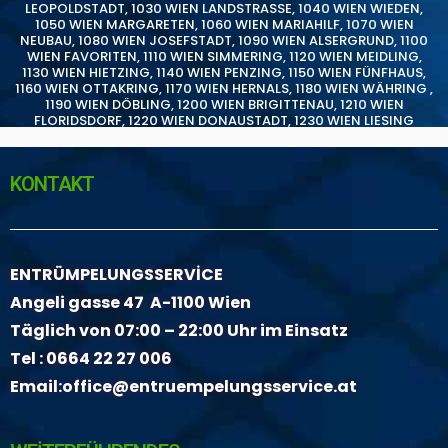
LEOPOLDSTADT
,
1030 WIEN LANDSTRASSE
,
1040 WIEN WIEDEN
,
1050 WIEN MARGARETEN
,
1060 WIEN MARIAHILF
,
1070 WIEN
NEUBAU
,
1080 WIEN JOSEFSTADT
,
1090 WIEN ALSERGRUND
,
1100
WIEN FAVORITEN
,
1110 WIEN SIMMERING
,
1120 WIEN MEIDLING
,
1130 WIEN HIETZING
,
1140 WIEN PENZING
,
1150 WIEN FÜNFHAUS
,
1160 WIEN OTTAKRING
,
1170 WIEN HERNALS
,
1180 WIEN WÄHRING
,
1190 WIEN DÖBLING
,
1200 WIEN BRIGITTENAU
,
1210 WIEN
FLORIDSDORF
,
1220 WIEN DONAUSTADT
,
1230 WIEN LIESING
KONTAKT
ENTRÜMPELUNGSSERVİCE
Angeli gasse 47 A-1100 Wien
Täglich von 07:00 – 22:00 Uhr im Einsatz
Tel :
0664 22 27 006
Email:
office@entruempelungsservice.at