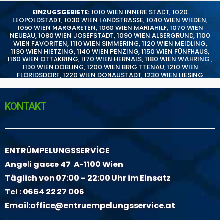
EINZUGSGEBIETE:
1010 WIEN INNERE STADT
,
1020
LEOPOLDSTADT
,
1030 WIEN LANDSTRASSE
,
1040 WIEN WIEDEN
,
1050 WIEN MARGARETEN
,
1060 WIEN MARIAHILF
,
1070 WIEN
NEUBAU
,
1080 WIEN JOSEFSTADT
,
1090 WIEN ALSERGRUND
,
1100
WIEN FAVORITEN
,
1110 WIEN SIMMERING
,
1120 WIEN MEIDLING
,
1130 WIEN HIETZING
,
1140 WIEN PENZING
,
1150 WIEN FÜNFHAUS
,
1160 WIEN OTTAKRING
,
1170 WIEN HERNALS
,
1180 WIEN WÄHRING
,
1190 WIEN DÖBLING
,
1200 WIEN BRIGITTENAU
,
1210 WIEN
FLORIDSDORF
,
1220 WIEN DONAUSTADT
,
1230 WIEN LIESING
KONTAKT
ENTRÜMPELUNGSSERVİCE
Angeli gasse 47 A-1100 Wien
Täglich von 07:00 – 22:00 Uhr im Einsatz
Tel :
0664 22 27 006
Email:
office@entruempelungsservice.at