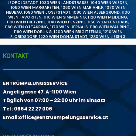
LEOPOLDSTADT
,
1030 WIEN LANDSTRASSE
,
1040 WIEN WIEDEN
,
1050 WIEN MARGARETEN
,
1060 WIEN MARIAHILF
,
1070 WIEN
NEUBAU
,
1080 WIEN JOSEFSTADT
,
1090 WIEN ALSERGRUND
,
1100
WIEN FAVORITEN
,
1110 WIEN SIMMERING
,
1120 WIEN MEIDLING
,
1130 WIEN HIETZING
,
1140 WIEN PENZING
,
1150 WIEN FÜNFHAUS
,
1160 WIEN OTTAKRING
,
1170 WIEN HERNALS
,
1180 WIEN WÄHRING
,
1190 WIEN DÖBLING
,
1200 WIEN BRIGITTENAU
,
1210 WIEN
FLORIDSDORF
,
1220 WIEN DONAUSTADT
,
1230 WIEN LIESING
KONTAKT
ENTRÜMPELUNGSSERVİCE
Angeli gasse 47 A-1100 Wien
Täglich von 07:00 – 22:00 Uhr im Einsatz
Tel :
0664 22 27 006
Email:
office@entruempelungsservice.at