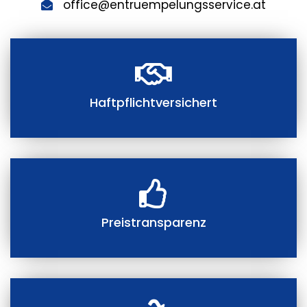
office@entruempelungsservice.at
Haftpflichtversichert
Preistransparenz