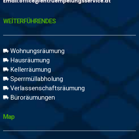
Email:
office@entruempelungsservice.at
WEİTERFÜHRENDES
Wohnungsräumung
Hausräumung
Kellerräumung
Sperrmüllabholung
Verlassenschaftsräumung
Büroräumungen
Map