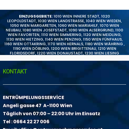
EINZUGSGEBIETE:
1010 WIEN INNERE STADT
,
1020
LEOPOLDSTADT
,
1030 WIEN LANDSTRASSE
,
1040 WIEN WIEDEN
,
1050 WIEN MARGARETEN
,
1060 WIEN MARIAHILF
,
1070 WIEN
NEUBAU
,
1080 WIEN JOSEFSTADT
,
1090 WIEN ALSERGRUND
,
1100
WIEN FAVORITEN
,
1110 WIEN SIMMERING
,
1120 WIEN MEIDLING
,
1130 WIEN HIETZING
,
1140 WIEN PENZING
,
1150 WIEN FÜNFHAUS
,
1160 WIEN OTTAKRING
,
1170 WIEN HERNALS
,
1180 WIEN WÄHRING
,
1190 WIEN DÖBLING
,
1200 WIEN BRIGITTENAU
,
1210 WIEN
FLORIDSDORF
,
1220 WIEN DONAUSTADT
,
1230 WIEN LIESING
KONTAKT
ENTRÜMPELUNGSSERVİCE
Angeli gasse 47 A-1100 Wien
Täglich von 07:00 – 22:00 Uhr im Einsatz
Tel :
0664 22 27 006