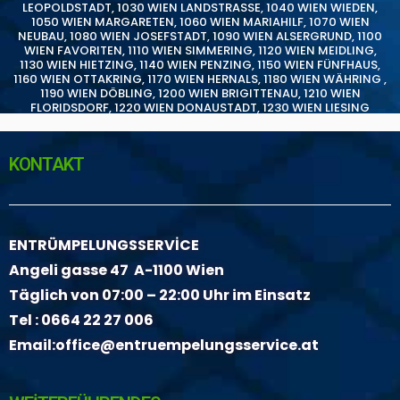
LEOPOLDSTADT
,
1030 WIEN LANDSTRASSE
,
1040 WIEN WIEDEN
,
1050 WIEN MARGARETEN
,
1060 WIEN MARIAHILF
,
1070 WIEN
NEUBAU
,
1080 WIEN JOSEFSTADT
,
1090 WIEN ALSERGRUND
,
1100
WIEN FAVORITEN
,
1110 WIEN SIMMERING
,
1120 WIEN MEIDLING
,
1130 WIEN HIETZING
,
1140 WIEN PENZING
,
1150 WIEN FÜNFHAUS
,
1160 WIEN OTTAKRING
,
1170 WIEN HERNALS
,
1180 WIEN WÄHRING
,
1190 WIEN DÖBLING
,
1200 WIEN BRIGITTENAU
,
1210 WIEN
FLORIDSDORF
,
1220 WIEN DONAUSTADT
,
1230 WIEN LIESING
KONTAKT
ENTRÜMPELUNGSSERVİCE
Angeli gasse 47 A-1100 Wien
Täglich von 07:00 – 22:00 Uhr im Einsatz
Tel :
0664 22 27 006
Email:
office@entruempelungsservice.at