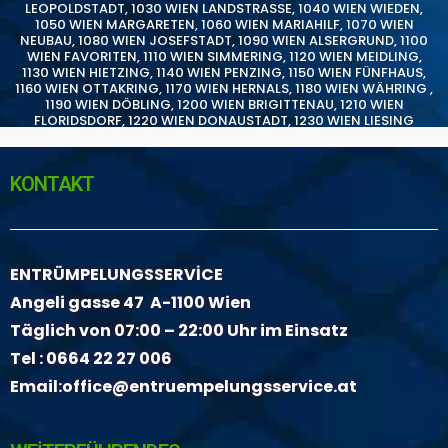
LEOPOLDSTADT
,
1030 WIEN LANDSTRASSE
,
1040 WIEN WIEDEN
,
1050 WIEN MARGARETEN
,
1060 WIEN MARIAHILF
,
1070 WIEN
NEUBAU
,
1080 WIEN JOSEFSTADT
,
1090 WIEN ALSERGRUND
,
1100
WIEN FAVORITEN
,
1110 WIEN SIMMERING
,
1120 WIEN MEIDLING
,
1130 WIEN HIETZING
,
1140 WIEN PENZING
,
1150 WIEN FÜNFHAUS
,
1160 WIEN OTTAKRING
,
1170 WIEN HERNALS
,
1180 WIEN WÄHRING
,
1190 WIEN DÖBLING
,
1200 WIEN BRIGITTENAU
,
1210 WIEN
FLORIDSDORF
,
1220 WIEN DONAUSTADT
,
1230 WIEN LIESING
KONTAKT
ENTRÜMPELUNGSSERVİCE
Angeli gasse 47 A-1100 Wien
Täglich von 07:00 – 22:00 Uhr im Einsatz
Tel :
0664 22 27 006
Email:
office@entruempelungsservice.at