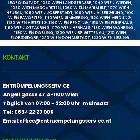
LEOPOLDSTADT
,
1030 WIEN LANDSTRASSE
,
1040 WIEN WIEDEN
,
1050 WIEN MARGARETEN
,
1060 WIEN MARIAHILF
,
1070 WIEN
NEUBAU
,
1080 WIEN JOSEFSTADT
,
1090 WIEN ALSERGRUND
,
1100
WIEN FAVORITEN
,
1110 WIEN SIMMERING
,
1120 WIEN MEIDLING
,
1130 WIEN HIETZING
,
1140 WIEN PENZING
,
1150 WIEN FÜNFHAUS
,
1160 WIEN OTTAKRING
,
1170 WIEN HERNALS
,
1180 WIEN WÄHRING
,
1190 WIEN DÖBLING
,
1200 WIEN BRIGITTENAU
,
1210 WIEN
FLORIDSDORF
,
1220 WIEN DONAUSTADT
,
1230 WIEN LIESING
KONTAKT
ENTRÜMPELUNGSSERVİCE
Angeli gasse 47 A-1100 Wien
Täglich von 07:00 – 22:00 Uhr im Einsatz
Tel :
0664 22 27 006
Email:
office@entruempelungsservice.at