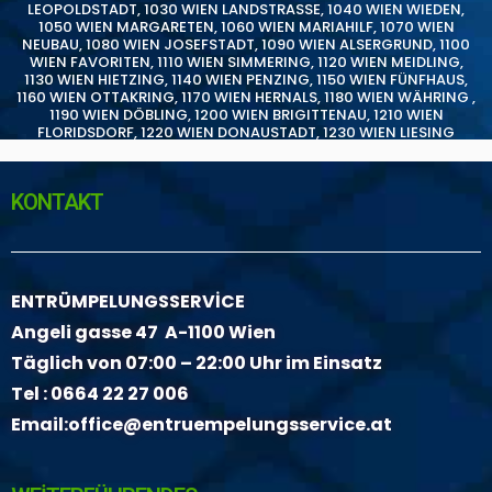
LEOPOLDSTADT
,
1030 WIEN LANDSTRASSE
,
1040 WIEN WIEDEN
,
1050 WIEN MARGARETEN
,
1060 WIEN MARIAHILF
,
1070 WIEN
NEUBAU
,
1080 WIEN JOSEFSTADT
,
1090 WIEN ALSERGRUND
,
1100
WIEN FAVORITEN
,
1110 WIEN SIMMERING
,
1120 WIEN MEIDLING
,
1130 WIEN HIETZING
,
1140 WIEN PENZING
,
1150 WIEN FÜNFHAUS
,
1160 WIEN OTTAKRING
,
1170 WIEN HERNALS
,
1180 WIEN WÄHRING
,
1190 WIEN DÖBLING
,
1200 WIEN BRIGITTENAU
,
1210 WIEN
FLORIDSDORF
,
1220 WIEN DONAUSTADT
,
1230 WIEN LIESING
KONTAKT
ENTRÜMPELUNGSSERVİCE
Angeli gasse 47 A-1100 Wien
Täglich von 07:00 – 22:00 Uhr im Einsatz
Tel :
0664 22 27 006
Email:
office@entruempelungsservice.at