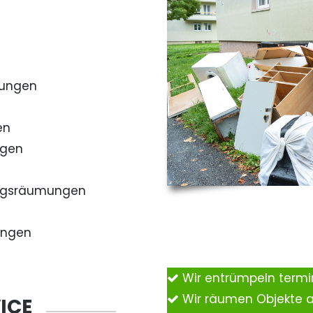
mungen
en
ngen
ngsräumungen
ungen
Wir entrümpeln term
Wir räumen Objekte 
ICE