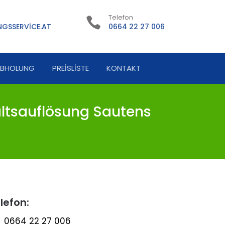
Telefon
GSSERVICE.AT
0664 22 27 006
ABHOLUNG
PREISLISTE
KONTAKT
ltsauflösung Sautens
lefon:
0664 22 27 006