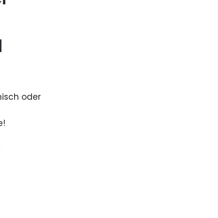
d
nisch oder
e!