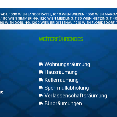
TADT
,
1030 WIEN LANDSTRASSE
,
1040 WIEN WIEDEN
,
1050 WIEN MARG
,
1110 WIEN SIMMERING
,
1120 WIEN MEIDLING
,
1130 WIEN HIETZING
,
114
190 WIEN DÖBLING
,
1200 WIEN BRIGITTENAU
,
1210 WIEN FLORIDSDORF
,
WEİTERFÜHRENDES
Wohnungsräumung
Hausräumung
z
Kellerräumung
Sperrmüllabholung
at
Verlassenschaftsräumung
Büroräumungen