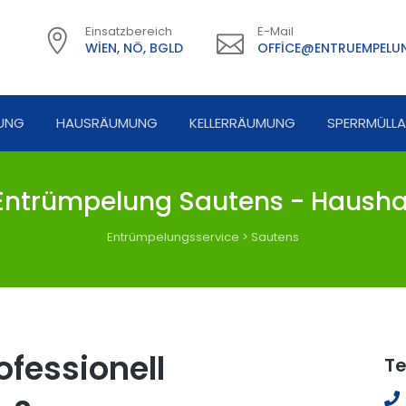
Einsatzbereich
E-Mail
WIEN, NÖ, BGLD
OFFICE@ENTRUEMPELUN
UNG
HAUSRÄUMUNG
KELLERRÄUMUNG
SPERRMÜLL
ntrümpelung Sautens - Hausha
Entrümpelungsservice
>
Sautens
fessionell
Te