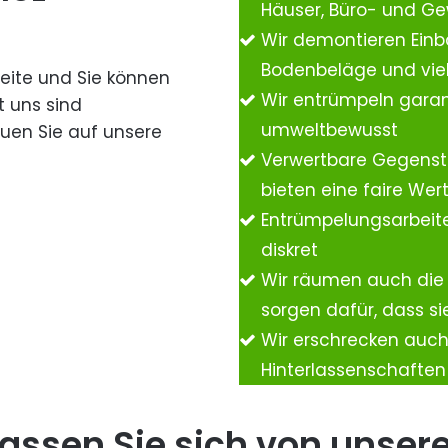
Häuser, Büro- und G
Wir demontieren Einb
Bodenbeläge und vie
Seite und Sie können
Wir entrümpeln garan
t uns sind
umweltbewusst
auen Sie auf unsere
Verwertbare Gegenst
bieten eine faire We
Entrümpelungsarbeite
diskret
Wir räumen auch die
sorgen dafür, dass si
Wir erschrecken auc
Hinterlassenschafte
assen Sie sich von unser