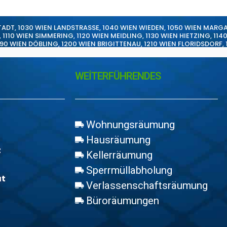
TADT
,
1030 WIEN LANDSTRASSE
,
1040 WIEN WIEDEN
,
1050 WIEN MARG
,
1110 WIEN SIMMERING
,
1120 WIEN MEIDLING
,
1130 WIEN HIETZING
,
114
190 WIEN DÖBLING
,
1200 WIEN BRIGITTENAU
,
1210 WIEN FLORIDSDORF
,
WEİTERFÜHRENDES
Wohnungsräumung
Hausräumung
z
Kellerräumung
Sperrmüllabholung
at
Verlassenschaftsräumung
Büroräumungen