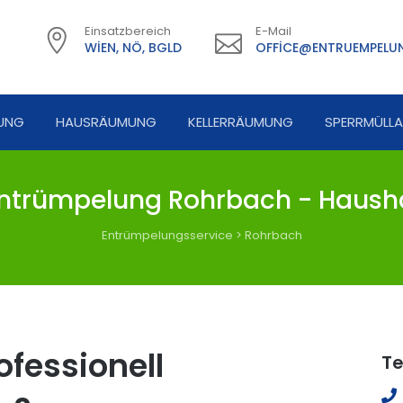
Einsatzbereich
E-Mail
WIEN, NÖ, BGLD
OFFICE@ENTRUEMPELUN
UNG
HAUSRÄUMUNG
KELLERRÄUMUNG
SPERRMÜLL
ntrümpelung Rohrbach - Hausha
Entrümpelungsservice
>
Rohrbach
fessionell
Te