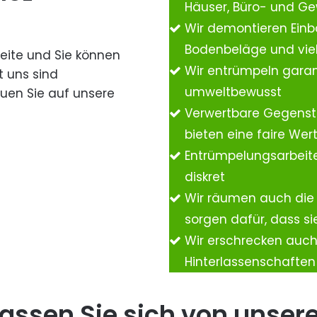
Häuser, Büro- und G
Wir demontieren Einb
Bodenbeläge und vie
Seite und Sie können
Wir entrümpeln garan
t uns sind
umweltbewusst
auen Sie auf unsere
Verwertbare Gegenst
bieten eine faire We
Entrümpelungsarbeite
diskret
Wir räumen auch die
sorgen dafür, dass si
Wir erschrecken auc
Hinterlassenschafte
assen Sie sich von unser