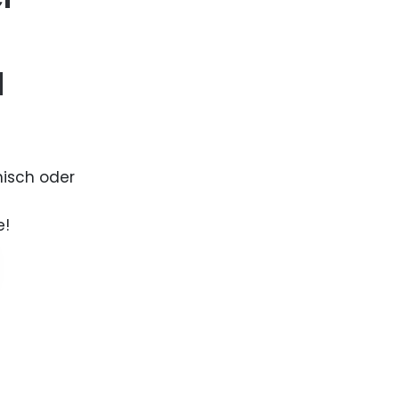
d
nisch oder
e!