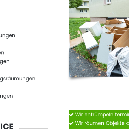
mungen
en
ngen
ngsräumungen
ungen
Wir entrümpeln term
Wir räumen Objekte 
ICE