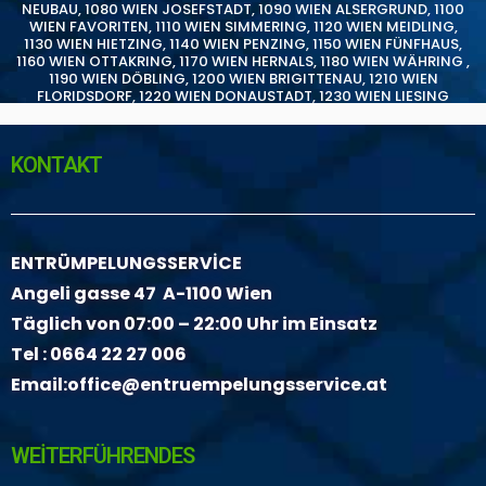
NEUBAU
,
1080 WIEN JOSEFSTADT
,
1090 WIEN ALSERGRUND
,
1100
WIEN FAVORITEN
,
1110 WIEN SIMMERING
,
1120 WIEN MEIDLING
,
1130 WIEN HIETZING
,
1140 WIEN PENZING
,
1150 WIEN FÜNFHAUS
,
1160 WIEN OTTAKRING
,
1170 WIEN HERNALS
,
1180 WIEN WÄHRING
,
1190 WIEN DÖBLING
,
1200 WIEN BRIGITTENAU
,
1210 WIEN
FLORIDSDORF
,
1220 WIEN DONAUSTADT
,
1230 WIEN LIESING
KONTAKT
ENTRÜMPELUNGSSERVİCE
Angeli gasse 47 A-1100 Wien
Täglich von 07:00 – 22:00 Uhr im Einsatz
Tel :
0664 22 27 006
Email:
office@entruempelungsservice.at
WEİTERFÜHRENDES