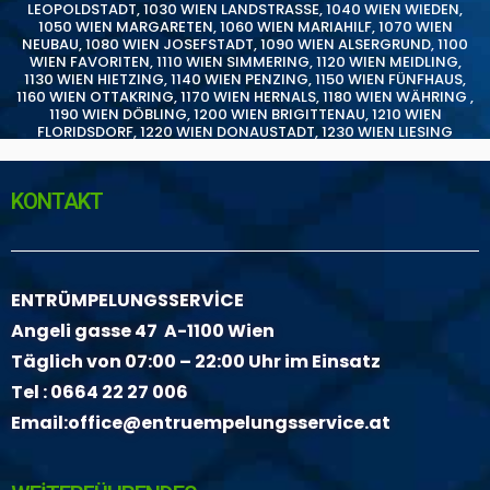
LEOPOLDSTADT
,
1030 WIEN LANDSTRASSE
,
1040 WIEN WIEDEN
,
1050 WIEN MARGARETEN
,
1060 WIEN MARIAHILF
,
1070 WIEN
NEUBAU
,
1080 WIEN JOSEFSTADT
,
1090 WIEN ALSERGRUND
,
1100
WIEN FAVORITEN
,
1110 WIEN SIMMERING
,
1120 WIEN MEIDLING
,
1130 WIEN HIETZING
,
1140 WIEN PENZING
,
1150 WIEN FÜNFHAUS
,
1160 WIEN OTTAKRING
,
1170 WIEN HERNALS
,
1180 WIEN WÄHRING
,
1190 WIEN DÖBLING
,
1200 WIEN BRIGITTENAU
,
1210 WIEN
FLORIDSDORF
,
1220 WIEN DONAUSTADT
,
1230 WIEN LIESING
KONTAKT
ENTRÜMPELUNGSSERVİCE
Angeli gasse 47 A-1100 Wien
Täglich von 07:00 – 22:00 Uhr im Einsatz
Tel :
0664 22 27 006
Email:
office@entruempelungsservice.at