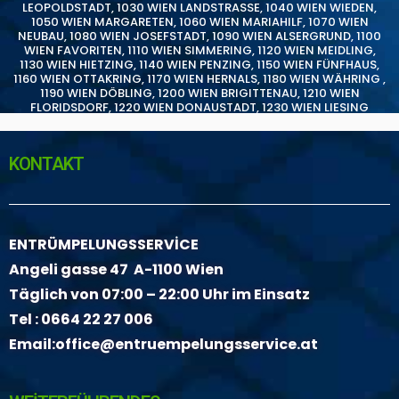
LEOPOLDSTADT
,
1030 WIEN LANDSTRASSE
,
1040 WIEN WIEDEN
,
1050 WIEN MARGARETEN
,
1060 WIEN MARIAHILF
,
1070 WIEN
NEUBAU
,
1080 WIEN JOSEFSTADT
,
1090 WIEN ALSERGRUND
,
1100
WIEN FAVORITEN
,
1110 WIEN SIMMERING
,
1120 WIEN MEIDLING
,
1130 WIEN HIETZING
,
1140 WIEN PENZING
,
1150 WIEN FÜNFHAUS
,
1160 WIEN OTTAKRING
,
1170 WIEN HERNALS
,
1180 WIEN WÄHRING
,
1190 WIEN DÖBLING
,
1200 WIEN BRIGITTENAU
,
1210 WIEN
FLORIDSDORF
,
1220 WIEN DONAUSTADT
,
1230 WIEN LIESING
KONTAKT
ENTRÜMPELUNGSSERVİCE
Angeli gasse 47 A-1100 Wien
Täglich von 07:00 – 22:00 Uhr im Einsatz
Tel :
0664 22 27 006
Email:
office@entruempelungsservice.at