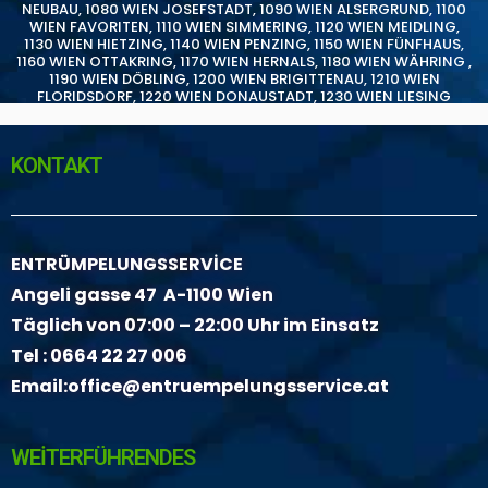
NEUBAU
,
1080 WIEN JOSEFSTADT
,
1090 WIEN ALSERGRUND
,
1100
WIEN FAVORITEN
,
1110 WIEN SIMMERING
,
1120 WIEN MEIDLING
,
1130 WIEN HIETZING
,
1140 WIEN PENZING
,
1150 WIEN FÜNFHAUS
,
1160 WIEN OTTAKRING
,
1170 WIEN HERNALS
,
1180 WIEN WÄHRING
,
1190 WIEN DÖBLING
,
1200 WIEN BRIGITTENAU
,
1210 WIEN
FLORIDSDORF
,
1220 WIEN DONAUSTADT
,
1230 WIEN LIESING
KONTAKT
ENTRÜMPELUNGSSERVİCE
Angeli gasse 47 A-1100 Wien
Täglich von 07:00 – 22:00 Uhr im Einsatz
Tel :
0664 22 27 006
Email:
office@entruempelungsservice.at
WEİTERFÜHRENDES