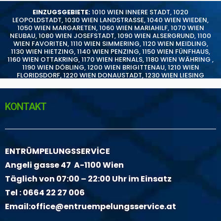
EINZUGSGEBIETE:
1010 WIEN INNERE STADT
,
1020
LEOPOLDSTADT
,
1030 WIEN LANDSTRASSE
,
1040 WIEN WIEDEN
,
1050 WIEN MARGARETEN
,
1060 WIEN MARIAHILF
,
1070 WIEN
NEUBAU
,
1080 WIEN JOSEFSTADT
,
1090 WIEN ALSERGRUND
,
1100
WIEN FAVORITEN
,
1110 WIEN SIMMERING
,
1120 WIEN MEIDLING
,
1130 WIEN HIETZING
,
1140 WIEN PENZING
,
1150 WIEN FÜNFHAUS
,
1160 WIEN OTTAKRING
,
1170 WIEN HERNALS
,
1180 WIEN WÄHRING
,
1190 WIEN DÖBLING
,
1200 WIEN BRIGITTENAU
,
1210 WIEN
FLORIDSDORF
,
1220 WIEN DONAUSTADT
,
1230 WIEN LIESING
KONTAKT
ENTRÜMPELUNGSSERVİCE
Angeli gasse 47 A-1100 Wien
Täglich von 07:00 – 22:00 Uhr im Einsatz
Tel :
0664 22 27 006
Email:
office@entruempelungsservice.at