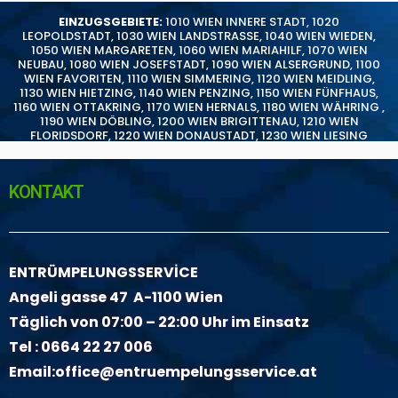
EINZUGSGEBIETE:
1010 WIEN INNERE STADT
,
1020
LEOPOLDSTADT
,
1030 WIEN LANDSTRASSE
,
1040 WIEN WIEDEN
,
1050 WIEN MARGARETEN
,
1060 WIEN MARIAHILF
,
1070 WIEN
NEUBAU
,
1080 WIEN JOSEFSTADT
,
1090 WIEN ALSERGRUND
,
1100
WIEN FAVORITEN
,
1110 WIEN SIMMERING
,
1120 WIEN MEIDLING
,
1130 WIEN HIETZING
,
1140 WIEN PENZING
,
1150 WIEN FÜNFHAUS
,
1160 WIEN OTTAKRING
,
1170 WIEN HERNALS
,
1180 WIEN WÄHRING
,
1190 WIEN DÖBLING
,
1200 WIEN BRIGITTENAU
,
1210 WIEN
FLORIDSDORF
,
1220 WIEN DONAUSTADT
,
1230 WIEN LIESING
KONTAKT
ENTRÜMPELUNGSSERVİCE
Angeli gasse 47 A-1100 Wien
Täglich von 07:00 – 22:00 Uhr im Einsatz
Tel :
0664 22 27 006
Email:
office@entruempelungsservice.at