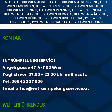
NEUBAU
,
1080 WIEN JOSEFSTADT
,
1090 WIEN ALSERGRUND
,
1100
WIEN FAVORITEN
,
1110 WIEN SIMMERING
,
1120 WIEN MEIDLING
,
1130 WIEN HIETZING
,
1140 WIEN PENZING
,
1150 WIEN FÜNFHAUS
,
1160 WIEN OTTAKRING
,
1170 WIEN HERNALS
,
1180 WIEN WÄHRING
,
1190 WIEN DÖBLING
,
1200 WIEN BRIGITTENAU
,
1210 WIEN
FLORIDSDORF
,
1220 WIEN DONAUSTADT
,
1230 WIEN LIESING
KONTAKT
ENTRÜMPELUNGSSERVİCE
Angeli gasse 47 A-1100 Wien
Täglich von 07:00 – 22:00 Uhr im Einsatz
Tel :
0664 22 27 006
Email:
office@entruempelungsservice.at
WEİTERFÜHRENDES