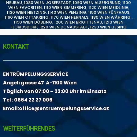
NEUBAU
,
1080 WIEN JOSEFSTADT
,
1090 WIEN ALSERGRUND
,
1100
WIEN FAVORITEN
,
1110 WIEN SIMMERING
,
1120 WIEN MEIDLING
,
1130 WIEN HIETZING
,
1140 WIEN PENZING
,
1150 WIEN FÜNFHAUS
,
1160 WIEN OTTAKRING
,
1170 WIEN HERNALS
,
1180 WIEN WÄHRING
,
1190 WIEN DÖBLING
,
1200 WIEN BRIGITTENAU
,
1210 WIEN
FLORIDSDORF
,
1220 WIEN DONAUSTADT
,
1230 WIEN LIESING
KONTAKT
ENTRÜMPELUNGSSERVİCE
Angeli gasse 47 A-1100 Wien
Täglich von 07:00 – 22:00 Uhr im Einsatz
Tel :
0664 22 27 006
Email:
office@entruempelungsservice.at
WEİTERFÜHRENDES