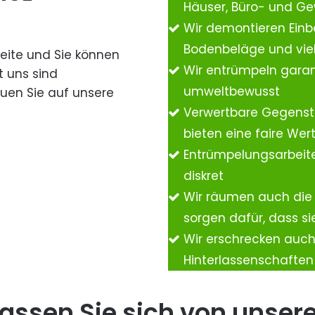
Häuser, Büro- und G
Wir demontieren Einb
Bodenbeläge und vie
Seite und Sie können
Wir entrümpeln garan
t uns sind
umweltbewusst
auen Sie auf unsere
Verwertbare Gegenst
bieten eine faire We
Entrümpelungsarbeite
diskret
Wir räumen auch die
sorgen dafür, dass si
Wir erschrecken auc
Hinterlassenschafte
assen Sie sich von unser