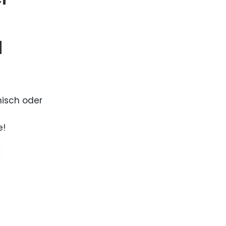
d
nisch oder
e!