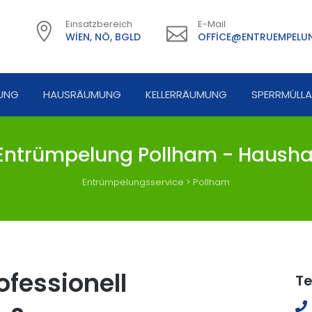
Einsatzbereich
E-Mail
WIEN, NÖ, BGLD
OFFICE@ENTRUEMPELUN
UNG
HAUSRÄUMUNG
KELLERRÄUMUNG
SPERRMÜLL
ntrümpelung Pollham - Hausha
Entrümpelungsservice
>
Pollham
fessionell
Te