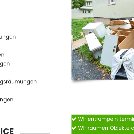
mungen
en
ngen
ngsräumungen
ungen
Wir entrümpeln term
Wir räumen Objekte 
ICE