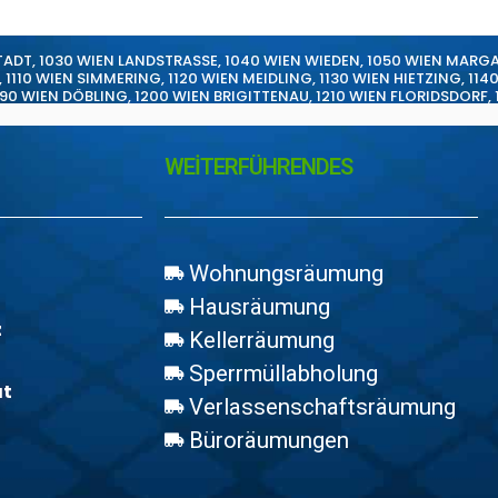
TADT
,
1030 WIEN LANDSTRASSE
,
1040 WIEN WIEDEN
,
1050 WIEN MARG
,
1110 WIEN SIMMERING
,
1120 WIEN MEIDLING
,
1130 WIEN HIETZING
,
114
190 WIEN DÖBLING
,
1200 WIEN BRIGITTENAU
,
1210 WIEN FLORIDSDORF
,
WEİTERFÜHRENDES
Wohnungsräumung
Hausräumung
z
Kellerräumung
Sperrmüllabholung
at
Verlassenschaftsräumung
Büroräumungen