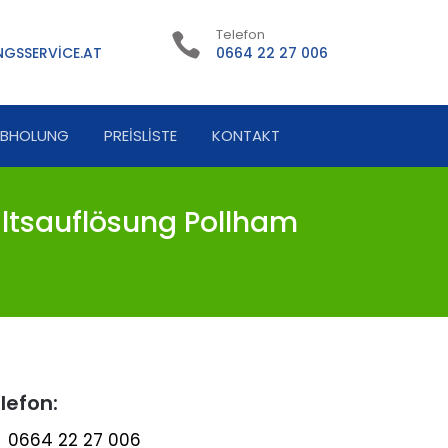
Telefon
GSSERVICE.AT
0664 22 27 006
ABHOLUNG
PREISLISTE
KONTAKT
ltsauflösung Pollham
lefon:
0664 22 27 006