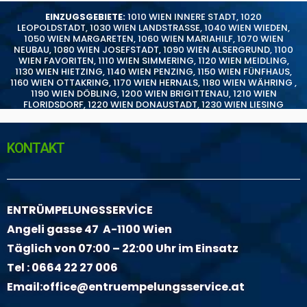
EINZUGSGEBIETE:
1010 WIEN INNERE STADT
,
1020
LEOPOLDSTADT
,
1030 WIEN LANDSTRASSE
,
1040 WIEN WIEDEN
,
1050 WIEN MARGARETEN
,
1060 WIEN MARIAHILF
,
1070 WIEN
NEUBAU
,
1080 WIEN JOSEFSTADT
,
1090 WIEN ALSERGRUND
,
1100
WIEN FAVORITEN
,
1110 WIEN SIMMERING
,
1120 WIEN MEIDLING
,
1130 WIEN HIETZING
,
1140 WIEN PENZING
,
1150 WIEN FÜNFHAUS
,
1160 WIEN OTTAKRING
,
1170 WIEN HERNALS
,
1180 WIEN WÄHRING
,
1190 WIEN DÖBLING
,
1200 WIEN BRIGITTENAU
,
1210 WIEN
FLORIDSDORF
,
1220 WIEN DONAUSTADT
,
1230 WIEN LIESING
KONTAKT
ENTRÜMPELUNGSSERVİCE
Angeli gasse 47 A-1100 Wien
Täglich von 07:00 – 22:00 Uhr im Einsatz
Tel :
0664 22 27 006
Email:
office@entruempelungsservice.at